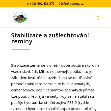
+420 602 136 370
info@domeg.cz
Stabilizace a zušlechťování
zeminy
Stabilizace zemin se v dnešní době používá skoro na
všech stavbách. Mít co nejpevnější podloží, to je
základem kvalitních staveb. Toho se docílí právě
pomocí stabilizace zemin a to buď vápenatých,
cementových, popř. cemento-vápenatých příměsí.
Lze použít i levnější varianty, kdy se na stabilizaci
použije hydraulické silniční pojivo RSS 5 (rychle
tvrdnoucí hydraulické silniční pojivo pevnostní třídy