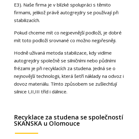
E3). Naše firma je v blízké spolupráci s těmito
firmami, jelikož právě autogrejdry se používají při
stabilizacích.
Pokud chceme mít co nejpevnější podloží, je dobré
mít toto podloží srovnané co možno nejpřesněji.
Hodně užívaná metoda stabilizace, kdy vidíme
autogrejdry společně se silničními nebo půdními
frézami je při recyklacích za studena. Jedná se o
nejnovější technologii, která šetří náklady na odvoz i
dovoz materiálu. Tímto způsobem se zušlechťují
silnice I,II,III tříd i dálnice.
Recyklace za studena se společností
SKANSKA u Olomouce