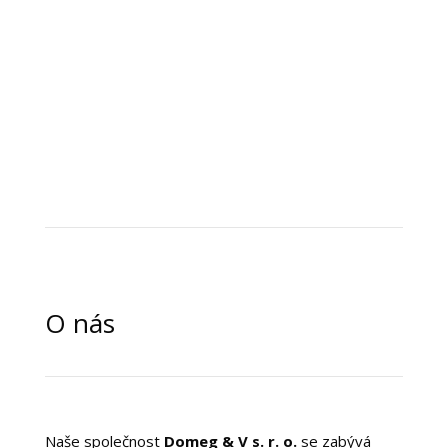
O nás
Naše společnost
Domeg & V s. r. o.
se zabývá