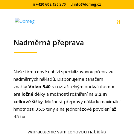
+420 602 136 370
info@domeg.cz
Nadměrná přeprava
Naše firma nově nabízí specializovanou přepravu
nadměrných nákladů. Disponujeme tahačem
značky
Volvo 540
s roztažitelným podvalníkem
o
6m ložné
délky a možností rožníření na
3,2 m
celkové šířky
. Možnost přepravy nákladu maximální
hmotnosti 35,5 tuny a na jednorázové povolení až
45 tun.
vypracujeme vám cenovou nabídku